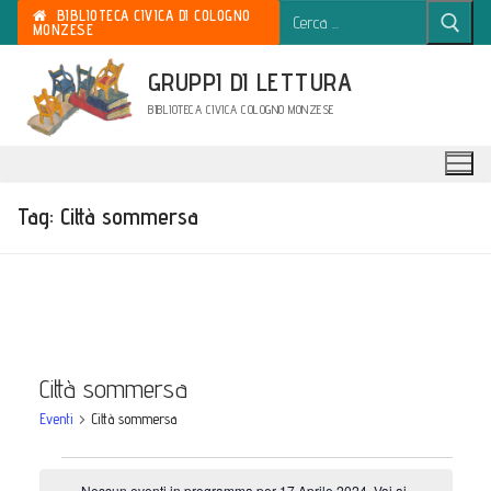
Cerca:
Vai
BIBLIOTECA CIVICA DI COLOGNO
MONZESE
al
contenuto
GRUPPI DI LETTURA
BIBLIOTECA CIVICA COLOGNO MONZESE
Tag:
Città sommersa
Città sommersa
Eventi
Città sommersa
Eventi
Nessun eventi in programma per 17 Aprile 2024. Vai ai