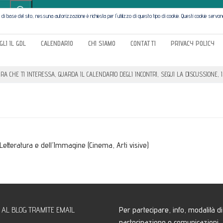
lità di base del sito, nessuna autorizzazione è richiesta per l'utilizzo di questo tipo di cookie. Questi cookie serv
GLI IL GDL
CALENDARIO
CHI SIAMO
CONTATTI
PRIVACY POLICY
URA CHE TI INTERESSA, GUARDA IL CALENDARIO DEGLI INCONTRI, SEGUI LA DISCUSSIONE, I
 Letteratura e dell’Immagine (Cinema, Arti visive)
I AL BLOG TRAMITE EMAIL
Per partecipare, info, modalità di
partecipazione e comunicazioni