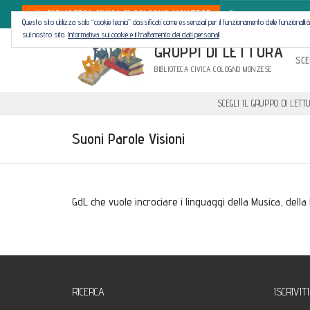
Cerca:
Vai
BIBLIOTECA CIVICA DI COLOGNO MONZESE
Questo sito utilizza solo “cookie tecnici” classificati come essenziali per il funzionamento delle funziona
al
sul nostro sito.
Informativa sui cookie e il trattamento dei dati personali
contenuto
GRUPPI DI LETTURA
SCE
BIBLIOTECA CIVICA COLOGNO MONZESE
SCEGLI IL GRUPPO DI LETT
Suoni Parole Visioni
GdL che vuole incrociare i linguaggi della Musica, della
RICERCA
ISCRIVIT