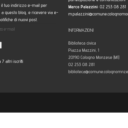
i il tuo indirizzo e-mail per
Marco Palazzini
: 02 253 08 281
ti a questo blog, e ricevere via e-
m.palazzini@comune.colognomon
otifiche di nuovi post.
o
INFORMAZIONI
Biblioteca civica
Piazza Mazzini, 1
20190 Cologno Monzese (MI)
 7 altri iscritti
02 253 08 281
biblioteca@comune.colognomnzes